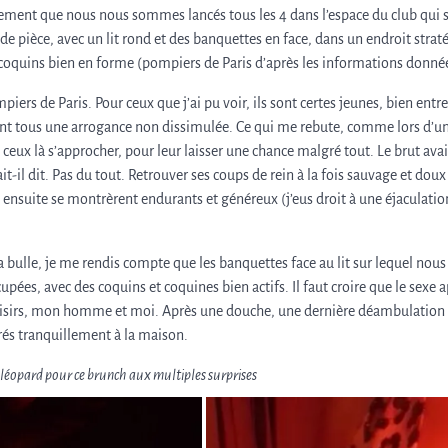
llement que nous nous sommes lancés tous les 4 dans l’espace du club qui 
de pièce, avec un lit rond et des banquettes en face, dans un endroit strat
s coquins bien en forme (pompiers de Paris d’après les informations donné
ompiers de Paris. Pour ceux que j’ai pu voir, ils sont certes jeunes, bien entr
rent tous une arrogance non dissimulée. Ce qui me rebute, comme lors d’u
sé ceux là s’approcher, pour leur laisser une chance malgré tout. Le brut ava
it-il dit. Pas du tout. Retrouver ses coups de rein à la fois sauvage et dou
ensuite se montrèrent endurants et généreux (j’eus droit à une éjaculatio
 ma bulle, je me rendis compte que les banquettes face au lit sur lequel nou
pées, avec des coquins et coquines bien actifs. Il faut croire que le sexe 
laisirs, mon homme et moi. Après une douche, une dernière déambulation
rés tranquillement à la maison.
léopard pour ce brunch aux multiples surprises