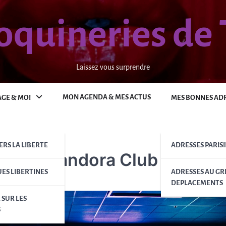
coquineries de 
Laissez vous surprendre
MON AGENDA & MES ACTUS
AGE & MOI
MES BONNES AD
RS LA LIBERTE
ADRESSES PARIS
es au Pandora Club
ES LIBERTINES
ADRESSES AU GR
DEPLACEMENTS
 SUR LES
S