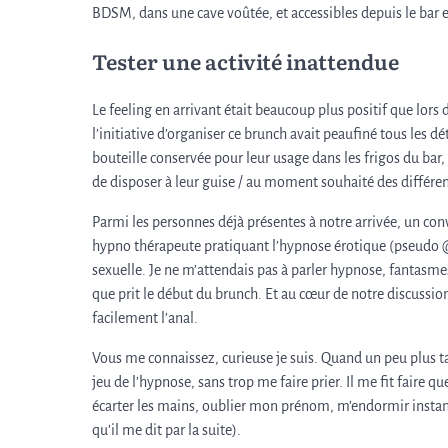
BDSM, dans une cave voûtée, et accessibles depuis le bar e
Tester une activité inattendue
Le feeling en arrivant était beaucoup plus positif que lors 
l’initiative d’organiser ce brunch avait peaufiné tous les dét
bouteille conservée pour leur usage dans les frigos du bar,
de disposer à leur guise / au moment souhaité des différen
Parmi les personnes déjà présentes à notre arrivée, un con
hypno thérapeute pratiquant l’hypnose érotique (pseudo @
sexuelle. Je ne m’attendais pas à parler hypnose, fantasmes
que prit le début du brunch. Et au cœur de notre discussion
facilement l’anal.
Vous me connaissez, curieuse je suis. Quand un peu plus tar
jeu de l’hypnose, sans trop me faire prier. Il me fit faire 
écarter les mains, oublier mon prénom, m’endormir instant
qu’il me dit par la suite).