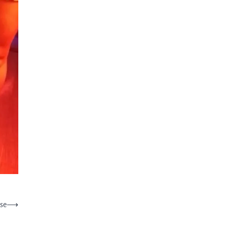
use
⟶