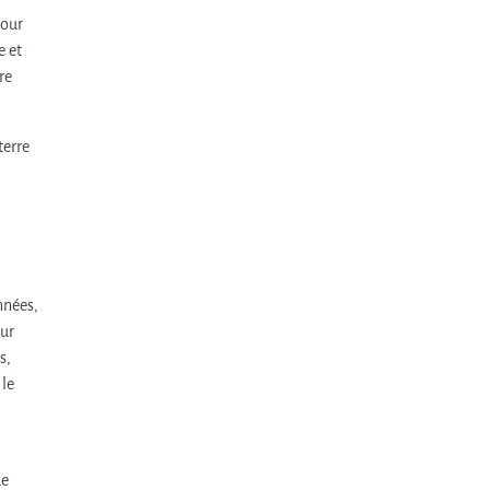
tour
e et
re
terre
nnées,
sur
s,
 le
de