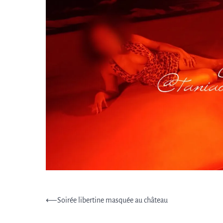
Post
⟵
Soirée libertine masquée au château
navigation