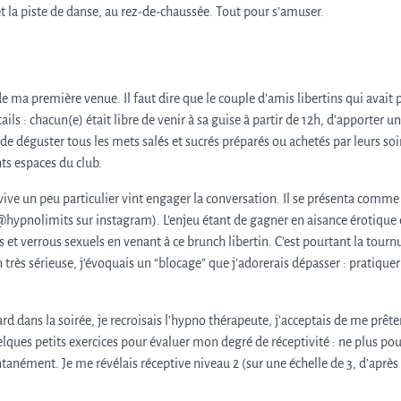
t la piste de danse, au rez-de-chaussée. Tout pour s’amuser.
de ma première venue. Il faut dire que le couple d’amis libertins qui avait p
ails : chacun(e) était libre de venir à sa guise à partir de 12h, d’apporter u
 de déguster tous les mets salés et sucrés préparés ou achetés par leurs soi
ts espaces du club.
vive un peu particulier vint engager la conversation. Il se présenta comme
hypnolimits sur instagram). L’enjeu étant de gagner en aisance érotique 
 et verrous sexuels en venant à ce brunch libertin. C’est pourtant la tourn
 très sérieuse, j’évoquais un “blocage” que j’adorerais dépasser : pratiquer
d dans la soirée, je recroisais l’hypno thérapeute, j’acceptais de me prête
quelques petits exercices pour évaluer mon degré de réceptivité : ne plus po
anément. Je me révélais réceptive niveau 2 (sur une échelle de 3, d’après