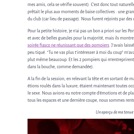
mes amis, cela se vérifie souvent). C’est donc tout nature
prêtait le plus aux moments de baise collectives : une gran
du club (car lieu de passage). Nous furent rejoints par de
Pour la petite histoire, je n’ai pas un bon a priori sur les P
et avec de belles gueules pour la majorité, mais ils mont
soirée fiasco ne réunissant que des pompiers
. J’avais lais
peu tiqué. “Tu ne vas plus t’intéresser à moi du coup” m’ava
plut même beaucoup. Et les 2 pompiers qui m’entreprirent 
dans la bouche, comme demandée).
A la fin de la session, en relevant la tête et en sortant de
étions roulés dans la luxure, étaient maintenant toutes occu
le sexe. Nous avions eu notre compte d’émotions et de p
tous les espaces et une dernière coupe, nous sommes rent
Un aperçu de ma tenue 