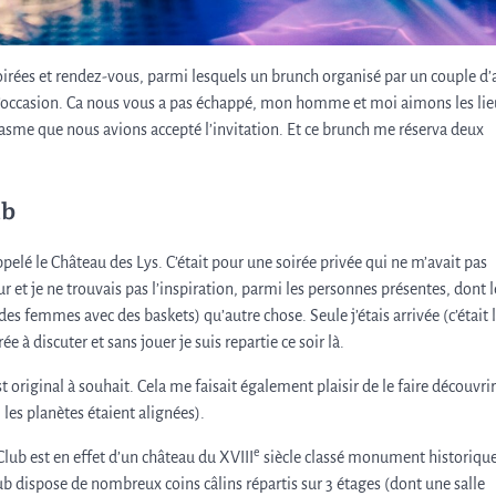
irées et rendez-vous, parmi lesquels un brunch organisé par un couple d
r l’occasion. Ca nous vous a pas échappé, mon homme et moi aimons les lie
sme que nous avions accepté l’invitation. Et ce brunch me réserva deux
ub
ppelé le Château des Lys. C’était pour une soirée privée qui ne m’avait pas
eur et je ne trouvais pas l’inspiration, parmi les personnes présentes, dont l
des femmes avec des baskets) qu’autre chose. Seule j’étais arrivée (c’était 
 à discuter et sans jouer je suis repartie ce soir là.
st original à souhait. Cela me faisait également plaisir de le faire découvrir
 les planètes étaient alignées).
e
lub est en effet d’un château du XVIII
siècle classé monument historique
lub dispose de nombreux coins câlins répartis sur 3 étages (dont une salle