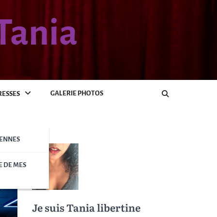
Tania
GALERIE PHOTOS
RESSES
IENNES
E DE MES
Je suis Tania libertine