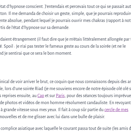
 état d’hypnose conscient. J’entendais et percevais tout ce qui se passait au
n. Il me demanda de choisir un geste, simple, que je pourrais reproduir
nte absolue, pendant lequel je pourrais ouvrir mes chakras (rapport à not
ortis de l’état d’hypnose sur sa demande.
aient étrangement (il faut dire que je m’étais littéralement allongée par 
 Spoil : je n’ai pas tester le fameux geste au cours de la soirée (et ne le
nd je sentirai que ce sera le bon moment.
inical de voir arriver le brut, ce coquin que nous connaissons depuis des a
 lors d’une soirée Riad (je me souviens encore de notre épisode olé olé 
s reprises ensuite, au
Cap
et sur
Paris
, pour des séances toujours imprévue
on de photos et vidéos de mon homme résolument candauliste. En revoyant
 à grande vitesse sous mes yeux. Il fait à coup sûr partie du
cercle de mes
s nouvelles et de me glisser avec lui dans une bulle de plaisir.
mplice asiatique avec laquelle le courant passa tout de suite (les amis 