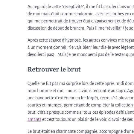
Au regard de cette “réceptivité”, il me fit basculer dans un
de moi mais était comme endormie, avec les jambes en coto
qui me permettrait de trouver état d’apaisement et de déte
discussion de début de brunch). Puis il me “réveilla” / je s
Après cette séance d’hypnose, les autres convives me regard
à un moment donné). “Je vais bien” leur dis-je avec légèreté.
dévoilerai pas) . Mais je ne manquerai pas de le tester qua
Retrouver le brut
Quelle ne fut pas ma surprise lors de cette après midi dom
mon homme et moi : nous l’avions rencontré au Cap d’Agde,
une banquette d’extérieur en fer forgé), recroisé à plusieur
courtes et intenses, permettant de compléter la collecti
brut, c’était presque comme si tous ces épisodes défilaient
amants
et c’est toujours un plaisir de le voir, d’avoir de se
Le brut était en charmante compagnie, accompagné d’une co