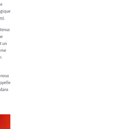
se
égique
es).
etenus
ne
it un
x me
n
s nous
appelle
 dans