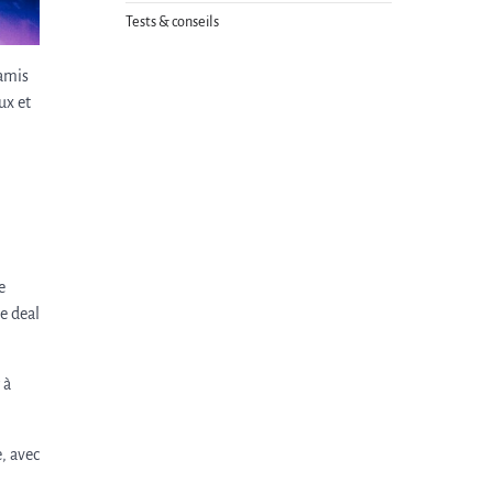
Tests & conseils
’amis
ux et
e
le deal
 à
, avec