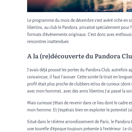
Le programme du mois de décembre s’est avéré riche en so
libertins, au club le Pandora, privatisé spécialement pou
formats d’évènements originaux. C’est donc avec enthousia
rencontres inattendues.
A la (re)découverte du Pandora Cl
J’avais déjà poussé les portes du Pandora Club, autrefois a
convaincue, il faut l’avouer. Cette soirée là tirait en longu
profil était plus proche de clubbers et/ou de curieux (dont 
avec mon homme), avec des amis libertins j’ai passé la soirée
Mais curieuse j’étais de revenir dans ce lieu dont le cadre e
mon homme. Et j’espérais bien en exploiter le potentiel (si
Situé dans le 18ième arrondissement de Paris, le Pandora C
une tourelle d’époque toujours présente à l’extérieur. Le c