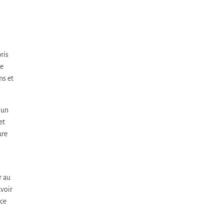
ris
ne
ns et
 un
et
ure
r au
uvoir
 ce