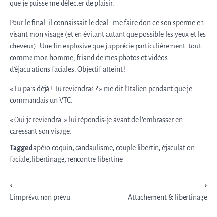
que je puisse me délecter de plaisir.
Pour le final, il connaissait le deal : me faire don de son sperme en
visant mon visage (et en évitant autant que possible les yeux et les
cheveux). Une fin explosive que j’apprécie particulièrement, tout
comme mon homme, friand de mes photos et vidéos
d’éjaculations faciales. Objectif atteint !
« Tu pars déjà ! Tu reviendras ? » me dit l’Italien pendant que je
commandais un VTC.
« Oui je reviendrai » lui répondis-je avant de l’embrasser en
caressant son visage.
Tagged
apéro coquin
,
candaulisme
,
couple libertin
,
éjaculation
faciale
,
libertinage
,
rencontre libertine
Post
⟵
⟶
L’imprévu non prévu
Attachement & libertinage
navigation