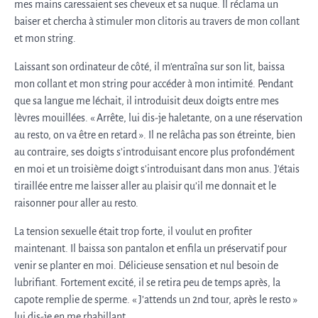
mes mains caressaient ses cheveux et sa nuque. Il réclama un
baiser et chercha à stimuler mon clitoris au travers de mon collant
et mon string.
Laissant son ordinateur de côté, il m’entraîna sur son lit, baissa
mon collant et mon string pour accéder à mon intimité. Pendant
que sa langue me léchait, il introduisit deux doigts entre mes
lèvres mouillées. « Arrête, lui dis-je haletante, on a une réservation
au resto, on va être en retard ». Il ne relâcha pas son étreinte, bien
au contraire, ses doigts s’introduisant encore plus profondément
en moi et un troisième doigt s’introduisant dans mon anus. J’étais
tiraillée entre me laisser aller au plaisir qu’il me donnait et le
raisonner pour aller au resto.
La tension sexuelle était trop forte, il voulut en profiter
maintenant. Il baissa son pantalon et enfila un préservatif pour
venir se planter en moi. Délicieuse sensation et nul besoin de
lubrifiant. Fortement excité, il se retira peu de temps après, la
capote remplie de sperme. « J’attends un 2nd tour, après le resto »
lui dis-je en me rhabillant.