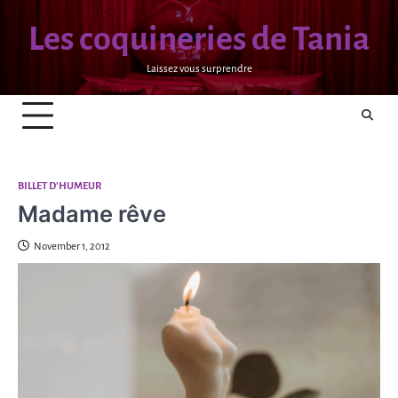
Skip
Les coquineries de Tania
to
content
Laissez vous surprendre
BILLET D'HUMEUR
Madame rêve
November 1, 2012