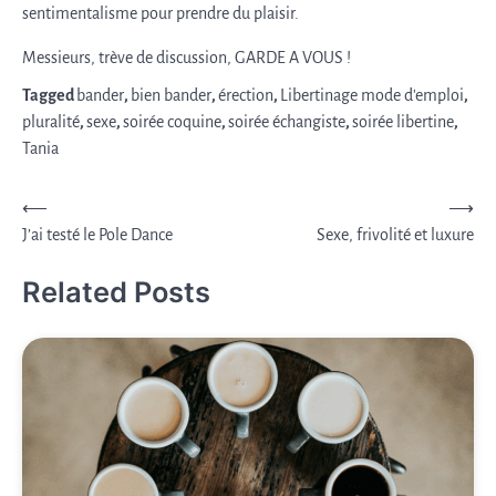
sentimentalisme pour prendre du plaisir.
Messieurs, trève de discussion, GARDE A VOUS !
Tagged
bander
,
bien bander
,
érection
,
Libertinage mode d'emploi
,
pluralité
,
sexe
,
soirée coquine
,
soirée échangiste
,
soirée libertine
,
Tania
Post
⟵
⟶
J’ai testé le Pole Dance
Sexe, frivolité et luxure
navigation
Related Posts