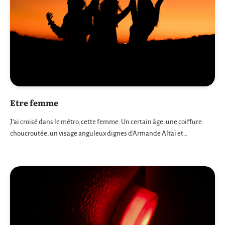
Etre femme
J’ai croisé dans le métro, cette femme. Un certain âge, une coiffure
choucroutée, un visage anguleux dignes d’Armande Altaï et…