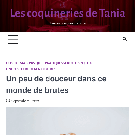
Skip
Les coquineries de Tania
to
content
Laissez vous surprendre
DU SEXE MAIS PAS QUE
PRATIQUES SEXUELLES & JEUX
UNE HISTOIRE DE RENCONTRES
Un peu de douceur dans ce
monde de brutes
September 11, 2021